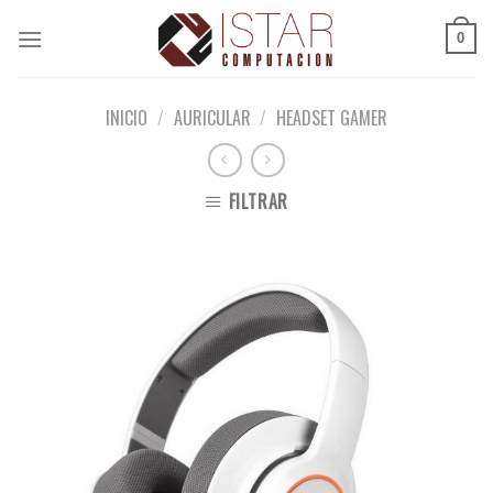
Skip
to
0
content
INICIO
/
AURICULAR
/
HEADSET GAMER
FILTRAR