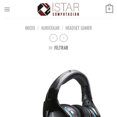
Skip
to
0
content
INICIO
/
AURICULAR
/
HEADSET GAMER
FILTRAR