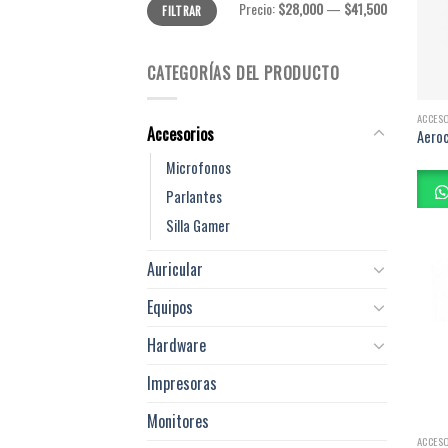
Precio
Precio
Precio:
$28,000
—
$41,500
FILTRAR
mínimo
máximo
CATEGORÍAS DEL PRODUCTO
ACCES
Accesorios
Aeroc
Microfonos
Parlantes
Silla Gamer
Auricular
Equipos
Hardware
Impresoras
Monitores
ACCES