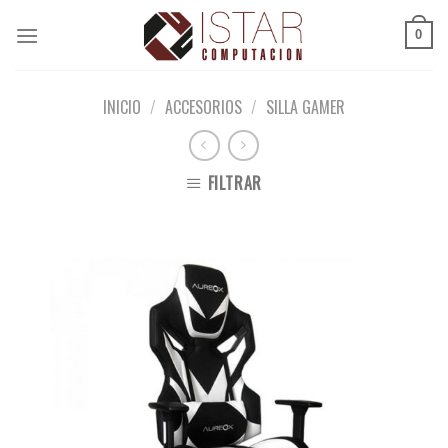
Skip
to
0
content
INICIO
/
ACCESORIOS
/
SILLA GAMER
FILTRAR