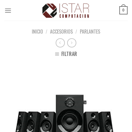
Skip
to
0
content
INICIO
/
ACCESORIOS
/
PARLANTES
FILTRAR