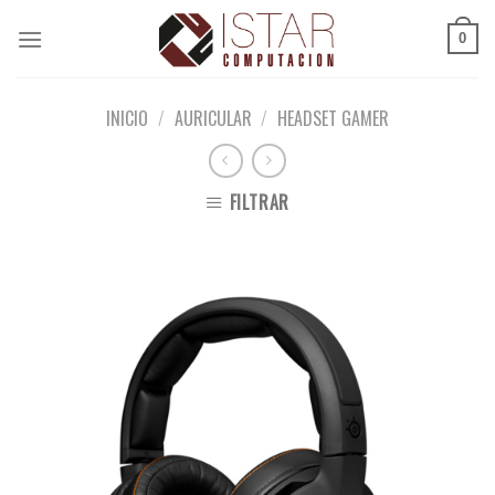
Skip
to
0
content
INICIO
/
AURICULAR
/
HEADSET GAMER
FILTRAR