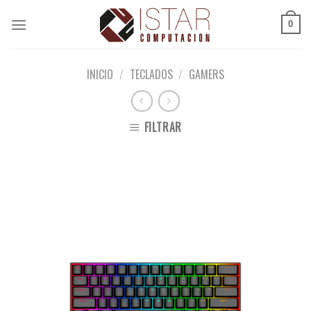
Skip
to
0
content
INICIO
/
TECLADOS
/
GAMERS
FILTRAR