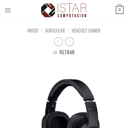
Skip
to
0
content
INICIO
/
AURICULAR
/
HEADSET GAMER
FILTRAR