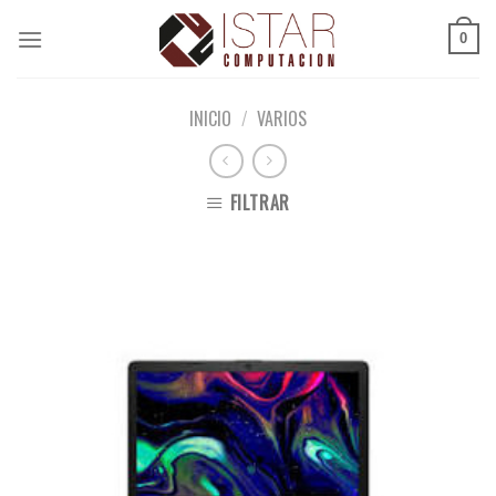
Skip
to
0
content
INICIO
/
VARIOS
FILTRAR