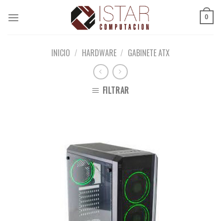
Skip
to
0
content
INICIO
/
HARDWARE
/
GABINETE ATX
FILTRAR